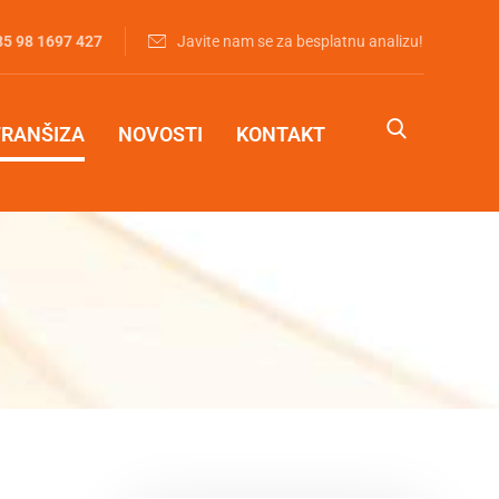
85 98 1697 427‬
Javite nam se za besplatnu analizu!
FRANŠIZA
NOVOSTI
KONTAKT