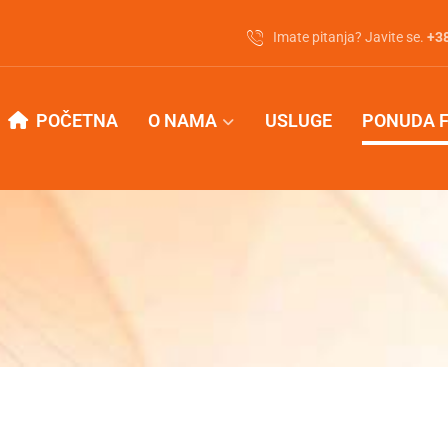
Imate pitanja? Javite se.
‭+3
POČETNA
O NAMA
USLUGE
PONUDA 