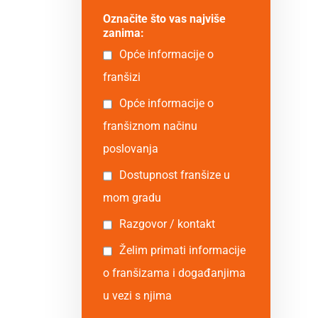
Označite što vas najviše
zanima:
Opće informacije o
franšizi
Opće informacije o
franšiznom načinu
poslovanja
Dostupnost franšize u
mom gradu
Razgovor / kontakt
Želim primati informacije
o franšizama i događanjima
u vezi s njima