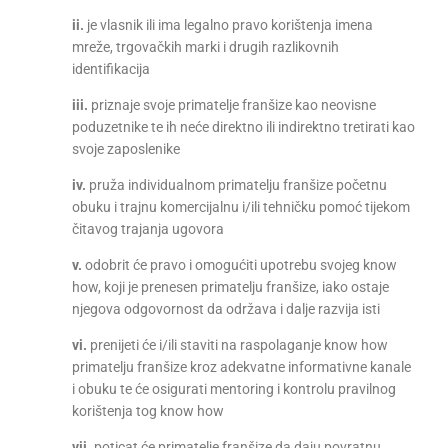
ii.
je vlasnik ili ima legalno pravo korištenja imena
mreže, trgovačkih marki i drugih razlikovnih
identifikacija
iii.
priznaje svoje primatelje franšize kao neovisne
poduzetnike te ih neće direktno ili indirektno tretirati kao
svoje zaposlenike
iv.
pruža individualnom primatelju franšize početnu
obuku i trajnu komercijalnu i/ili tehničku pomoć tijekom
čitavog trajanja ugovora
v.
odobrit će pravo i omogućiti upotrebu svojeg know
how, koji je prenesen primatelju franšize, iako ostaje
njegova odgovornost da održava i dalje razvija isti
vi.
prenijeti će i/ili staviti na raspolaganje know how
primatelju franšize kroz adekvatne informativne kanale
i obuku te će osigurati mentoring i kontrolu pravilnog
korištenja tog know how
vii.
poticat će primatelje franšize da daju povratnu