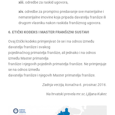
xiii.
odredbe za raskid ugovora,
xiv.
odredbe za promptno predavanje sve materijalne i
nematerijalne imovine koja pripada davatelju franšize ili
drugom vlasniku nakon raskida franšiznog ugovora.
6. ETIČKI KODEKS I MASTER FRANŠIZNI SUSTAVI
Ovaj Etički kodeks primjenjivat će se i na odnos između
davatelja franšize i svakog
pojedinačnog primatelja franšize, ali jednako i na odnos
između Master primatelja
franšize i njegovih pojedinih primatelja franšize. Ne primjenjuje
se na odnos između
davatelja franšize i njegovih Master primatelja franšize.
Zadnja verzija, konačna 6. prosinac 2016.
Na hrvatski prevela mr.sc.Ljiljana Kukec