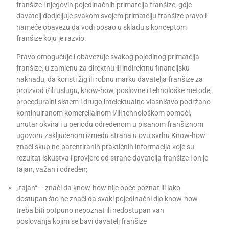
franšize i njegovih pojedinačnih primatelja franšize, gdje
davatelj dodjeljuje svakom svojem primatelju franšize pravo i
nameće obavezu da vodi posao u skladu s konceptom
franšize koju je razvio.
Pravo omogućuje i obavezuje svakog pojedinog primatelja
franšize, u zamjenu za direktnu ili indirektnu financijsku
naknadu, da koristi žig ili robnu marku davatelja franšize za
proizvod i/ili uslugu, know-how, poslovne i tehnološke metode,
proceduralni sistem i drugo intelektualno vlasništvo podržano
kontinuiranom komercijalnom i/ili tehnološkom pomoći,
unutar okvira i u periodu određenom u pisanom franšiznom
ugovoru zaključenom između strana u ovu svrhu Know-how
znači skup ne-patentiranih praktičnih informacija koje su
rezultat iskustva i provjere od strane davatelja franšize i on je
tajan, važan i određen;
„tajan“ – znači da know-how nije opće poznat ili lako
dostupan što ne znači da svaki pojedinačni dio know-how
treba biti potpuno nepoznat ili nedostupan van
poslovanja kojim se bavi davatelj franšize