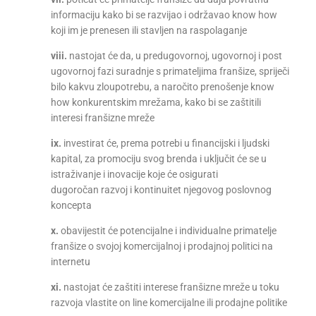
informaciju kako bi se razvijao i održavao know how
koji im je prenesen ili stavljen na raspolaganje
viii.
nastojat će da, u predugovornoj, ugovornoj i post
ugovornoj fazi suradnje s primateljima franšize, spriječi
bilo kakvu zloupotrebu, a naročito prenošenje know
how konkurentskim mrežama, kako bi se zaštitili
interesi franšizne mreže
ix.
investirat će, prema potrebi u financijski i ljudski
kapital, za promociju svog brenda i uključit će se u
istraživanje i inovacije koje će osigurati
dugoročan razvoj i kontinuitet njegovog poslovnog
koncepta
x.
obavijestit će potencijalne i individualne primatelje
franšize o svojoj komercijalnoj i prodajnoj politici na
internetu
xi.
nastojat će zaštiti interese franšizne mreže u toku
razvoja vlastite on line komercijalne ili prodajne politike