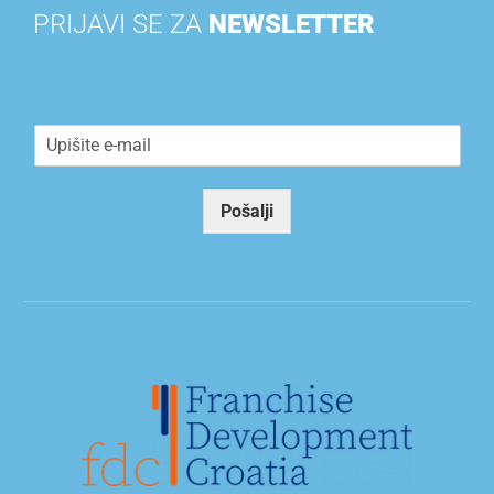
PRIJAVI SE ZA
NEWSLETTER
E
m
a
i
Pošalji
l
*