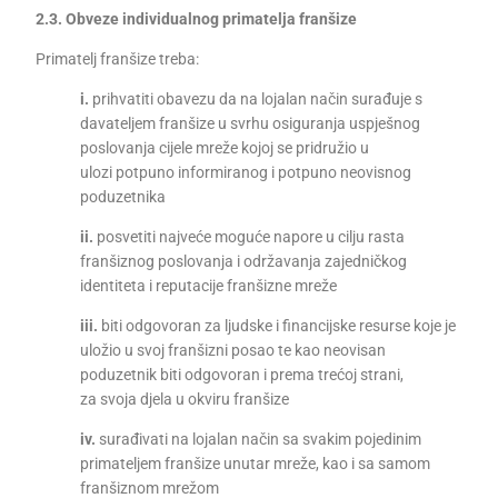
2.3. Obveze individualnog primatelja franšize
Primatelj franšize treba:
i.
prihvatiti obavezu da na lojalan način surađuje s
davateljem franšize u svrhu osiguranja uspješnog
poslovanja cijele mreže kojoj se pridružio u
ulozi potpuno informiranog i potpuno neovisnog
poduzetnika
ii.
posvetiti najveće moguće napore u cilju rasta
franšiznog poslovanja i održavanja zajedničkog
identiteta i reputacije franšizne mreže
iii.
biti odgovoran za ljudske i financijske resurse koje je
uložio u svoj franšizni posao te kao neovisan
poduzetnik biti odgovoran i prema trećoj strani,
za svoja djela u okviru franšize
iv.
surađivati na lojalan način sa svakim pojedinim
primateljem franšize unutar mreže, kao i sa samom
franšiznom mrežom