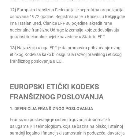
12)
Europska franšizna Federacija je neprofitna organizacija
osnovana 1972 godine. Registrirana je u Briselu, u Belgiji gdje
ima i stalan ured. Članice EFF su pojedine, akreditirane
nacionalne franšizne Udruge iz zemalja koje zadovoljavaju
geo/institucionalne uvjete navedene u Statutu EFF.
13)
Najvažnija uloga EFF je da promovira prihvaćanje ovog
etičkog Kodeksa kako bi osigurala razvoj pravilnog i etičkog
franšiznog poslovanja u EU.
EUROPSKI ETIČKI KODEKS
FRANŠIZNOG POSLOVANJA
1. DEFINICIJA FRANŠIZNOG POSLOVANJA
Franšizno poslovanje je sistem trgovanja dobrima i/ili
uslugama i/ili tehnologijom, koja se bazira na bliskoj i stalnoj
suradnji legalno i financijski samostalnih poduzeća, davatelja