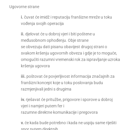
Ugovorne strane
i.
čuvat će imidž i reputaciju franšizne mreže u toku
vođenja svojih operacija
ii.
djelovat će u dobroj vjeri i biti poštene u
međusobnom ophođenju. Obje strane
se obvezuju dati pisanu obavijest drugoj strani o
svakom kršenju ugovornih obveza i gdje je to moguće,
omogućiti razumni vremenski rok za ispravljanje uzroka
kršenja ugovora
iii.
poštovat će povjerljivost informacija značajnih za
franšizni koncept koje u toku poslovanja budu
razmjenjivali jedni s drugima
iv.
rješavat će pritužbe, prigovore i sporove u dobroj
vjeri i namjeri putem fer i
razumne direktne komunikacije i pregovora
v.
će kada bude potrebno i kada ne uspiju same riješiti
spor putem direktnih