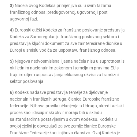
3)
Načela ovog Kodeksa primjenjiva su u svim fazama
franšiznog odnosa; predugovornoj, ugovornoj i post
ugovornoj fazi.
4)
Europski etički Kodeks za franšizno poslovanje predstavlja
Kodeks za Samoregulaciju franšiznog poslovnog sektora i
predstavlja ključni dokument za sve zainteresirane dionike u
Europi u smislu vodiča za uspostavu franšiznog odnosa.
5)
Njegova nedvosmislena i jasna načela nisu u suprotnosti s
niti jednim nacionalnim zakonom i temeljnim pravima EU s
trajnim ciljem uspostavljanja efikasnog okvira za franšizni
sektor poslovanja.
6)
Kodeks nadasve predstavlja temelje za djelovanje
nacionalnih franšiznih udruga, članica Europske franšizne
federacije. Njihova pravila učlanjenja u Udrugu, akreditacijski
proces kao i disciplinski okvir moraju biti u skladu
sa standardima postavljenim u ovom Kodeksu. Kodeks u
svojoj cjelini je obvezujući za sve zemlje članice Europske
Franšizne Federacije kao i njihovo članstvo. Ovaj Kodeks je