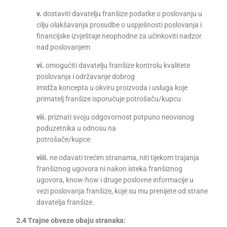
v.
dostaviti davatelju franšize podatke o poslovanju u
cilju olakšavanja prosudbe o uspješnosti poslovanja i
financijske izvještaje neophodne za učinkoviti nadzor
nad poslovanjem
vi.
omogućiti davatelju franšize kontrolu kvalitete
poslovanja i održavanje dobrog
imidža koncepta u okviru proizvoda i usluga koje
primatelj franšize isporučuje potrošaču/kupcu
vii.
priznati svoju odgovornost potpuno neovisnog
poduzetnika u odnosu na
potrošače/kupce
viii.
ne odavati trećim stranama, niti tijekom trajanja
franšiznog ugovora ni nakon isteka franšiznog
ugovora, know-how i druge poslovne informacije u
vezi poslovanja franšize, koje su mu prenijete od strane
davatelja franšize.
2.4 Trajne obveze obaju stranaka: