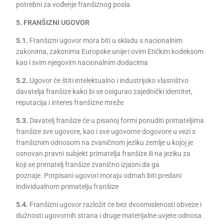
potrebni za vođenje franšiznog posla.
5. FRANŠIZNI UGOVOR
5.1.
Franšizni ugovor mora biti u skladu s nacionalnim
zakonima, zakonima Europske unije i ovim Etičkim kodeksom
kao i svim njegovim nacionalnim dodacima
5.2.
Ugovor će štiti intelektualno i industrijsko vlasništvo
davatelja franšize kako bi se osigurao zajednički identitet,
reputacija i interes franšizne mreže
5.3.
Davatelj franšize će u pisanoj formi ponuditi primateljima
franšize sve ugovore, kao i sve ugovorne dogovore u vezi s
franšiznim odnosom na zvaničnom jeziku zemlje u kojoj je
osnovan pravni subjekt primatelja franšize ili na jeziku za
koji se primatelj franšize zvanično izjasni da ga
poznaje. Potpisani ugovori moraju odmah biti predani
individualnom primatelju franšize
5.4.
Franšizni ugovor razložit će bez dvosmislenosti obveze i
dužnosti ugovornih strana i druge materijalne uvjete odnosa.