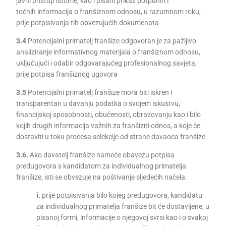
javni pristup istome, kao i pisani prikaz potpunih i
točnih informacija o franšiznom odnosu, u razumnom roku,
prije potpisivanja tih obvezujućih dokumenata
3.4
Potencijalni primatelj franšize odgovoran je za pažljivo
analiziranje informativnog materijala o franšiznom odnosu,
uključujući i odabir odgovarajućeg profesionalnog savjeta,
prije potpisa franšiznog ugovora
3.5
Potencijalni primatelj franšize mora biti iskren i
transparentan u davanju podatka o svojem iskustvu,
financijskoj sposobnosti, obučenosti, obrazovanju kao i bilo
kojih drugih informacija važnih za franšizni odnos, a koje će
dostaviti u toku procesa selekcije od strane davaoca franšize.
3.6.
Ako davatelj franšize nameće obavezu potpisa
predugovora s kandidatom za individualnog primatelja
franšize, isti se obvezuje na poštivanje sljedećih načela:
i.
prije potpisivanja bilo kojeg predugovora, kandidatu
za individualnog primatelja franšize bit će dostavljene, u
pisanoj formi, informacije o njegovoj svrsi kao i o svakoj