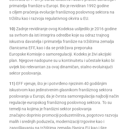
primatelja franšize u Europi. Bio je revidiran 1992 godine
s ciljem praćenja evolucije franšiznog poslovnog sektora na
tržištu kao i razvoja regulativnog okvira u EU.
10)
Zadnje revidiranje ovog Kodeksa uslijedilo je 2016 godine
sa svrhom da isti integrira odredbe koje su odraz trajnog
iskustva davatelja i primatelja franšize na tržištima zemalja
članicama EFF, kao i da se pridržava preporuka
Europske Komisije o samoregulaciji. Kodeks je živi akcijski
plan. Njegove nadopune su u kontinuitetu i učestale kako bi
uvijek bio relevantan za ovaj dinamičan, stalno evoluirajući
sektor poslovanja.
11)
EFF vjeruje, što je i potvrđeno njezinim 40 godišnjim
iskustvom kao jedinstvenim glasnikom franšiznog sektora
poslovanja u Europi, da je čvrsta samoregulacija najbolji način
regulacije europskog franšiznog poslovnog sektora. To su
temelji na kojima je franšizni sektor poslovanja
značajno doprinio promociji poduzetništva, pogotovo razvoju
malih i srednjih poduzeća, modernizaciji trgovine kao i
zapošljavanju na tržištima zemalja članica EU kao i šire.