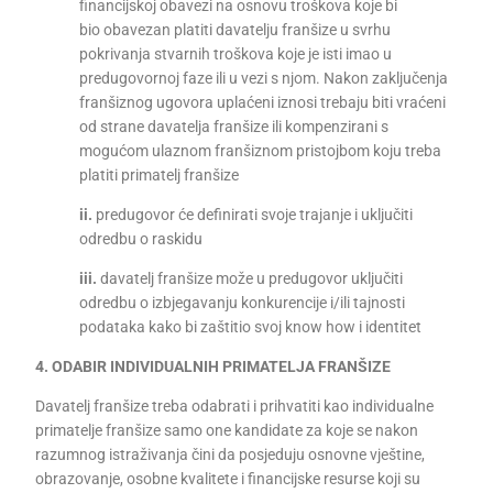
financijskoj obavezi na osnovu troškova koje bi
bio obavezan platiti davatelju franšize u svrhu
pokrivanja stvarnih troškova koje je isti imao u
predugovornoj faze ili u vezi s njom. Nakon zaključenja
franšiznog ugovora uplaćeni iznosi trebaju biti vraćeni
od strane davatelja franšize ili kompenzirani s
mogućom ulaznom franšiznom pristojbom koju treba
platiti primatelj franšize
ii.
predugovor će definirati svoje trajanje i uključiti
odredbu o raskidu
iii.
davatelj franšize može u predugovor uključiti
odredbu o izbjegavanju konkurencije i/ili tajnosti
podataka kako bi zaštitio svoj know how i identitet
4. ODABIR INDIVIDUALNIH PRIMATELJA FRANŠIZE
Davatelj franšize treba odabrati i prihvatiti kao individualne
primatelje franšize samo one kandidate za koje se nakon
razumnog istraživanja čini da posjeduju osnovne vještine,
obrazovanje, osobne kvalitete i financijske resurse koji su