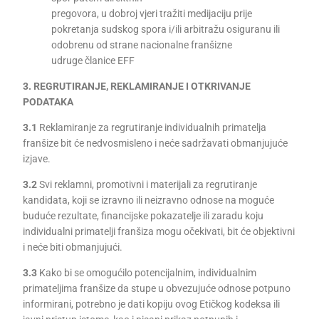
pregovora, u dobroj vjeri tražiti medijaciju prije
pokretanja sudskog spora i/ili arbitražu osiguranu ili
odobrenu od strane nacionalne franšizne
udruge članice EFF
3. REGRUTIRANJE, REKLAMIRANJE I OTKRIVANJE
PODATAKA
3.1
Reklamiranje za regrutiranje individualnih primatelja
franšize bit će nedvosmisleno i neće sadržavati obmanjujuće
izjave.
3.2
Svi reklamni, promotivni i materijali za regrutiranje
kandidata, koji se izravno ili neizravno odnose na moguće
buduće rezultate, financijske pokazatelje ili zaradu koju
individualni primatelji franšiza mogu očekivati, bit će objektivni
i neće biti obmanjujući.
3.3
Kako bi se omogućilo potencijalnim, individualnim
primateljima franšize da stupe u obvezujuće odnose potpuno
informirani, potrebno je dati kopiju ovog Etičkog kodeksa ili