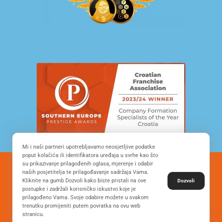
Mi i naši partneri upotrebljavamo neosjetljive podatke
poput kolačića ili identifikatora uređaja u svrhe kao što
su prikazivanje prilagođenih oglasa, mjerenje i odabir
© Copyright 2022. All Rights Reserved - FRANCHISE
naših posjetitelja te prilagođavanje sadržaja Vama.
DEVELOPMENT CROATIA
Kliknite na gumb Dozvoli kako biste pristali na ove
Dozvoli
postupke i zadržali korisničko iskustvo koje je
prilagođeno Vama. Svoje odabire možete u svakom
trenutku promijeniti putem povratka na ovu web
Desing by: ONE.easy
Privacy Policy
stranicu.