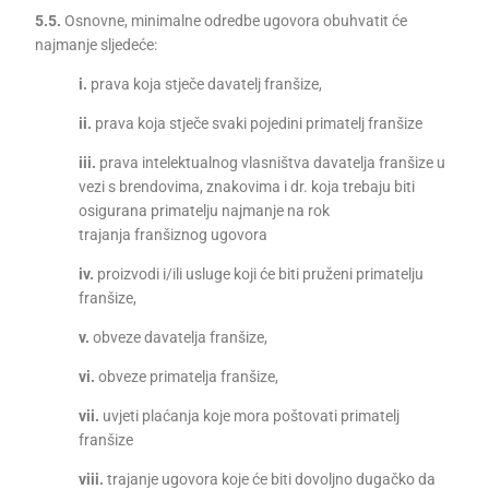
5.5.
Osnovne, minimalne odredbe ugovora obuhvatit će
najmanje sljedeće:
i.
prava koja stječe davatelj franšize,
ii.
prava koja stječe svaki pojedini primatelj franšize
iii.
prava intelektualnog vlasništva davatelja franšize u
vezi s brendovima, znakovima i dr. koja trebaju biti
osigurana primatelju najmanje na rok
trajanja franšiznog ugovora
iv.
proizvodi i/ili usluge koji će biti pruženi primatelju
franšize,
v.
obveze davatelja franšize,
vi.
obveze primatelja franšize,
vii.
uvjeti plaćanja koje mora poštovati primatelj
franšize
viii.
trajanje ugovora koje će biti dovoljno dugačko da