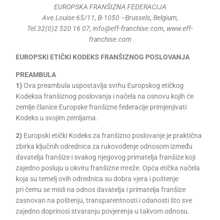
EUROPSKA FRANŠIZNA FEDERACIJA
Ave.Louise 65/11, B-1050 –Brussels, Belgium,
Tel.32(0)2 520 16 07, info@eff-franchise.com, www.eff-
franchise.com
EUROPSKI ETIČKI KODEKS FRANŠIZNOG POSLOVANJA
PREAMBULA
1)
Ova preambula uspostavlja svrhu Europskog etičkog
Kodeksa franšiznog poslovanja i načela na osnovu kojih će
zemlje članice Europske franšizne federacije primjenjivati
Kodeks u svojim zemljama.
2)
Europski etički Kodeks za franšizno poslovanje je praktična
zbirka ključnih odrednica za rukovođenje odnosom između
davatelja franšize i svakog njegovog primatelja franšize koji
zajedno posluju u okviru franšizne mreže. Opća etička načela
koja su temelj ovih odrednica su dobra vjera i poštenje
pri čemu se misli na odnos davatelja i primatelja franšize
zasnovan na poštenju, transparentnosti i odanosti što sve
zajedno doprinosi stvaranju povjerenja u takvom odnosu.