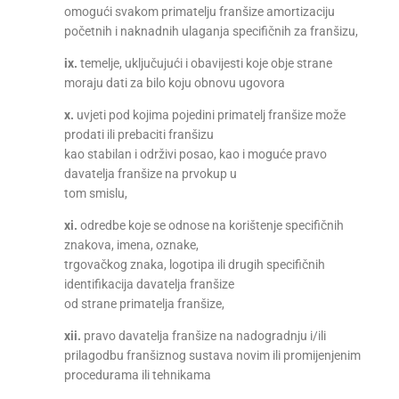
omogući svakom primatelju franšize amortizaciju
početnih i naknadnih ulaganja specifičnih za franšizu,
ix.
temelje, uključujući i obavijesti koje obje strane
moraju dati za bilo koju obnovu ugovora
x.
uvjeti pod kojima pojedini primatelj franšize može
prodati ili prebaciti franšizu
kao stabilan i održivi posao, kao i moguće pravo
davatelja franšize na prvokup u
tom smislu,
xi.
odredbe koje se odnose na korištenje specifičnih
znakova, imena, oznake,
trgovačkog znaka, logotipa ili drugih specifičnih
identifikacija davatelja franšize
od strane primatelja franšize,
xii.
pravo davatelja franšize na nadogradnju i/ili
prilagodbu franšiznog sustava novim ili promijenjenim
procedurama ili tehnikama