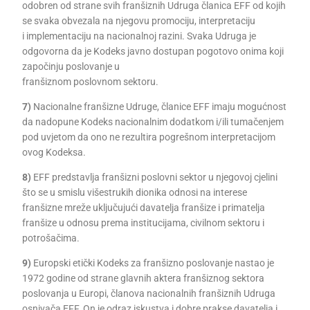
odobren od strane svih franšiznih Udruga članica EFF od kojih
se svaka obvezala na njegovu promociju, interpretaciju
i implementaciju na nacionalnoj razini. Svaka Udruga je
odgovorna da je Kodeks javno dostupan pogotovo onima koji
započinju poslovanje u
franšiznom poslovnom sektoru.
7)
Nacionalne franšizne Udruge, članice EFF imaju mogućnost
da nadopune Kodeks nacionalnim dodatkom i/ili tumačenjem
pod uvjetom da ono ne rezultira pogrešnom interpretacijom
ovog Kodeksa.
8)
EFF predstavlja franšizni poslovni sektor u njegovoj cjelini
što se u smislu višestrukih dionika odnosi na interese
franšizne mreže uključujući davatelja franšize i primatelja
franšize u odnosu prema institucijama, civilnom sektoru i
potrošačima.
9)
Europski etički Kodeks za franšizno poslovanje nastao je
1972 godine od strane glavnih aktera franšiznog sektora
poslovanja u Europi, članova nacionalnih franšiznih Udruga
osnivača EFF. On je odraz iskustva i dobre prakse davatelja i