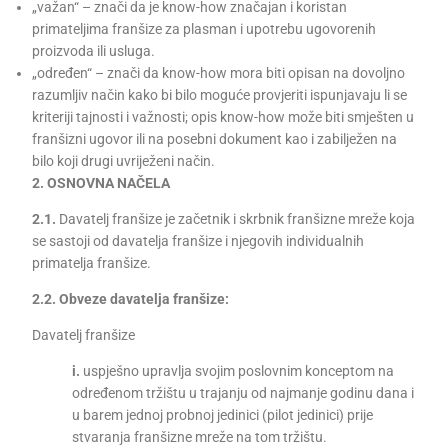
„važan“ – znači da je know-how značajan i koristan
primateljima franšize za plasman i upotrebu ugovorenih
proizvoda ili usluga.
„određen“ – znači da know-how mora biti opisan na dovoljno
razumljiv način kako bi bilo moguće provjeriti ispunjavaju li se
kriteriji tajnosti i važnosti; opis know-how može biti smješten u
franšizni ugovor ili na posebni dokument kao i zabilježen na
bilo koji drugi uvriježeni način.
2. OSNOVNA NAČELA
2.1.
Davatelj franšize je začetnik i skrbnik franšizne mreže koja
se sastoji od davatelja franšize i njegovih individualnih
primatelja franšize.
2.2. Obveze davatelja franšize:
Davatelj franšize
i.
uspješno upravlja svojim poslovnim konceptom na
određenom tržištu u trajanju od najmanje godinu dana i
u barem jednoj probnoj jedinici (pilot jedinici) prije
stvaranja franšizne mreže na tom tržištu.