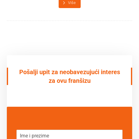
Više
Pošalji upit za neobavezujući interes
za ovu franšizu
N
a