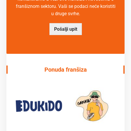
franšiznom sektoru. Vaši se podaci neće koristiti
u druge svrhe.
Pošalji upit
Ponuda franšiza