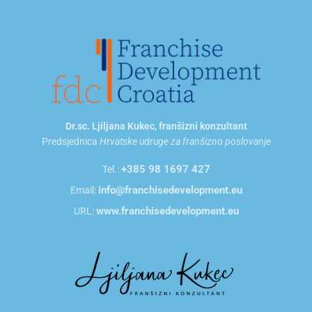
E
m
a
i
l
Dr.sc. Ljiljana Kukec, franšizni konzultant
Predsjednica
Hrvatske udruge za franšizno poslovanje
+385 98 1697 427
Tel.:
info@franchisedevelopment.eu
Email:
www.franchisedevelopment.eu
URL: