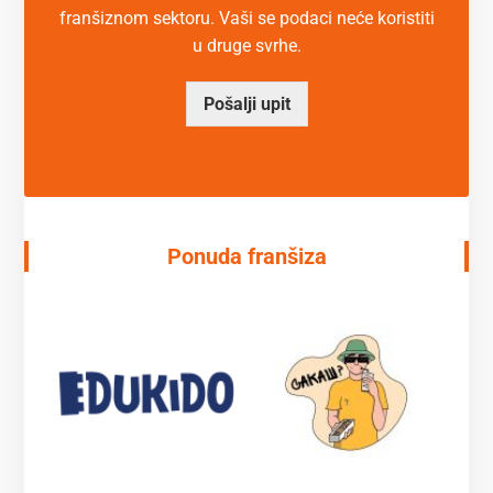
franšiznom sektoru. Vaši se podaci neće koristiti
u druge svrhe.
Pošalji upit
Ponuda franšiza