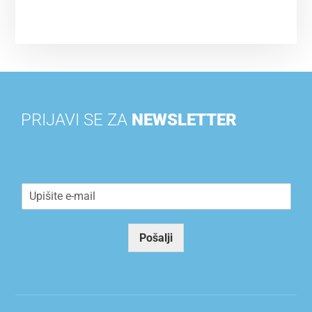
PRIJAVI SE ZA
NEWSLETTER
E
*
E
m
*
m
a
*
a
i
i
Pošalji
l
l
*