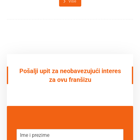
Više
Pošalji upit za neobavezujući interes
za ovu franšizu
N
a