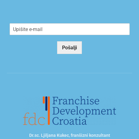
E
m
a
i
Pošalji
l
*
Dr.sc. Ljiljana Kukec, franšizni konzultant