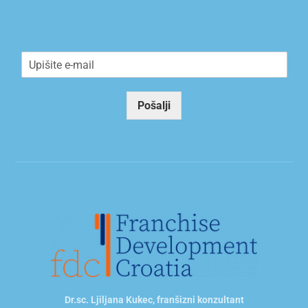
E
m
a
i
Pošalji
l
*
Dr.sc. Ljiljana Kukec, franšizni konzultant