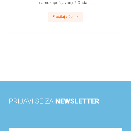
samozapošljavanju? Onda ...
Pročitaj više
PRIJAVI SE ZA
NEWSLETTER
E