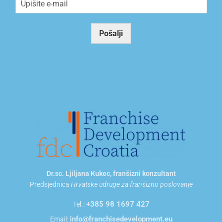
m
a
i
Pošalji
l
*
Dr.sc. Ljiljana Kukec, franšizni konzultant
Predsjednica
Hrvatske udruge za franšizno poslovanje
+385 98 1697 427
Tel.:
info@franchisedevelopment.eu
Email: