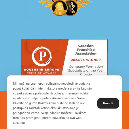
Mi i naši partneri upotrebljavamo neosjetljive podatke
poput kolačića ili identifikatora uređaja u svrhe kao što
su prikazivanje prilagođenih oglasa, mjerenje i odabir
naših posjetitelja te prilagođavanje sadržaja Vama.
© Copyright 2022. All Rights Reserved - FRANCHISE
Kliknite na gumb Dozvoli kako biste pristali na ove
Dozvoli
DEVELOPMENT CROATIA
postupke i zadržali korisničko iskustvo koje je
prilagođeno Vama. Svoje odabire možete u svakom
trenutku promijeniti putem povratka na ovu web
stranicu.
Desing by: ONE.easy
Privacy Policy