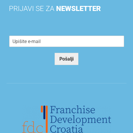
PRIJAVI SE ZA
NEWSLETTER
E
m
a
i
Pošalji
l
*