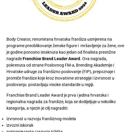
Body Creator, renomirana hrvatska franšiza usmjerena na
programe preoblikovanje ženske figure i mršavljenje za žene, ove
je godine ponosno istaknuta kao jedan od finalista prestižne
nagrade
Franchise Brand Leader Award
. Ova nagrada,
pokrenuta od strane Poslovnog FM-a, Brending Akademije i
Hrvatske udruge za franšizno poslovanje (FIP), prepoznaje i
promiče franšize koje kroz inovativne strategije i izvrsnost u
poslovanju postavljaju visoke standarde u regiji.
Franchise Brand Leader Award je prva i jedina hrvatska i
regionalna nagrada za franšize, koja se dodijeljuje u nekoliko
kategorija, a njezin je cilj nagraditi:
izvrsnost u razvoju franšiznog modela
izvozni iskorak
poticanje rasta i razvoja tržišta