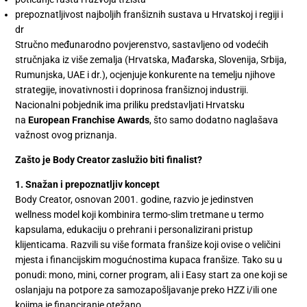
prepoznatljivost najboljih franšiznih sustava u Hrvatskoj i regiji i
dr
Stručno međunarodno povjerenstvo, sastavljeno od vodećih
stručnjaka iz više zemalja (Hrvatska, Mađarska, Slovenija, Srbija,
Rumunjska, UAE i dr.), ocjenjuje konkurente na temelju njihove
strategije, inovativnosti i doprinosa franšiznoj industriji.
Nacionalni pobjednik ima priliku predstavljati Hrvatsku
na
European Franchise Awards
, što samo dodatno naglašava
važnost ovog priznanja.
Zašto je Body Creator zaslužio biti finalist?
1. Snažan i prepoznatljiv koncept
Body Creator, osnovan 2001. godine, razvio je jedinstven
wellness model koji kombinira termo-slim tretmane u termo
kapsulama, edukaciju o prehrani i personalizirani pristup
klijenticama. Razvili su više formata franšize koji ovise o veličini
mjesta i financijskim mogućnostima kupaca franšize. Tako su u
ponudi: mono, mini, corner program, ali i Easy start za one koji se
oslanjaju na potpore za samozapošljavanje preko HZZ i/ili one
kojima je financiranje otežano.