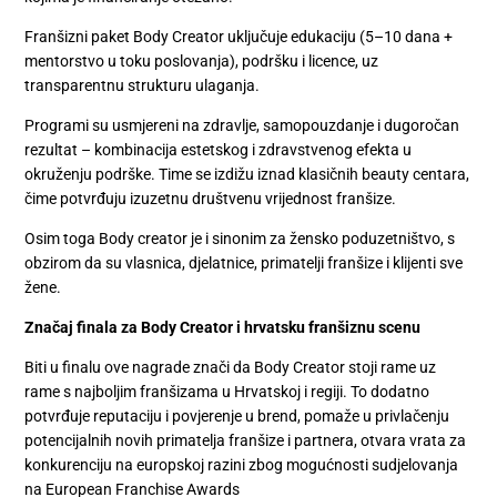
Franšizni paket Body Creator uključuje edukaciju (5–10 dana +
mentorstvo u toku poslovanja), podršku i licence, uz
transparentnu strukturu ulaganja.
Programi su usmjereni na zdravlje, samopouzdanje i dugoročan
rezultat – kombinacija estetskog i zdravstvenog efekta u
okruženju podrške. Time se izdižu iznad klasičnih beauty centara,
čime potvrđuju izuzetnu društvenu vrijednost franšize.
Osim toga Body creator je i sinonim za žensko poduzetništvo, s
obzirom da su vlasnica, djelatnice, primatelji franšize i klijenti sve
žene.
Značaj finala za Body Creator i hrvatsku franšiznu scenu
Biti u finalu ove nagrade znači da Body Creator stoji rame uz
rame s najboljim franšizama u Hrvatskoj i regiji. To dodatno
potvrđuje reputaciju i povjerenje u brend, pomaže u privlačenju
potencijalnih novih primatelja franšize i partnera, otvara vrata za
konkurenciju na europskoj razini zbog mogućnosti sudjelovanja
na European Franchise Awards