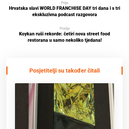
Prije
Hrvatska slavi WORLD FRANCHISE DAY tri dana i s tri
ekskluzivna podcast razgovora
Poslje
Koykan ruši rekorde: četiri nova street food
restorana u samo nekoliko tjedana!
Posjetitelji su također čitali