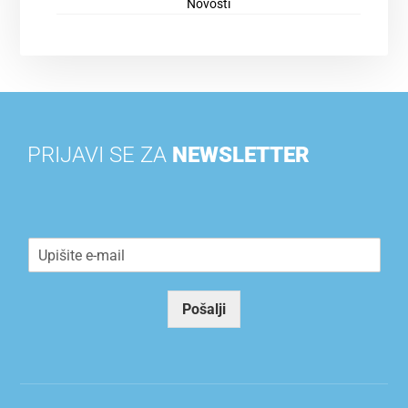
Novosti
PRIJAVI SE ZA
NEWSLETTER
E
m
a
i
Pošalji
l
*