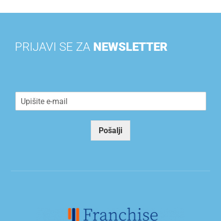
PRIJAVI SE ZA
NEWSLETTER
E
m
a
i
Pošalji
l
*