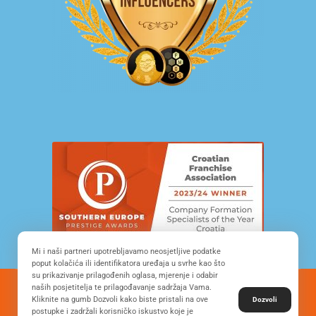
Mi i naši partneri upotrebljavamo neosjetljive podatke
poput kolačića ili identifikatora uređaja u svrhe kao što
su prikazivanje prilagođenih oglasa, mjerenje i odabir
naših posjetitelja te prilagođavanje sadržaja Vama.
© Copyright 2022. All Rights Reserved - FRANCHISE
Kliknite na gumb Dozvoli kako biste pristali na ove
Dozvoli
DEVELOPMENT CROATIA
postupke i zadržali korisničko iskustvo koje je