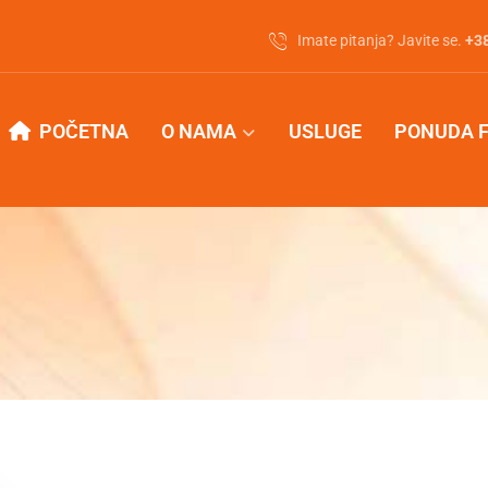
Imate pitanja? Javite se.
‭+3
POČETNA
O NAMA
USLUGE
PONUDA 