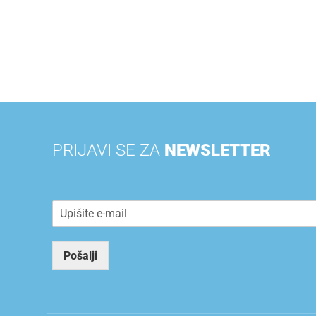
PRIJAVI SE ZA
NEWSLETTER
E
m
a
i
Pošalji
l
*