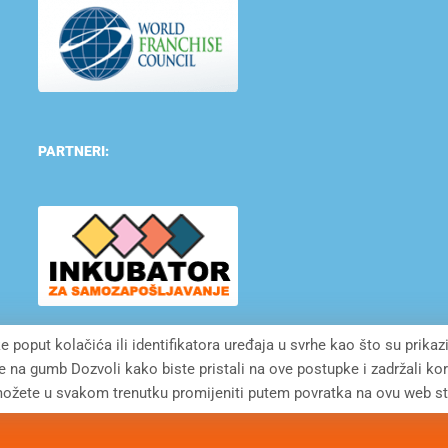
PARTNERI:
e poput kolačića ili identifikatora uređaja u svrhe kao što su prikaz
te na gumb Dozvoli kako biste pristali na ove postupke i zadržali k
ožete u svakom trenutku promijeniti putem povratka na ovu web st
LOPMENT CROATIA