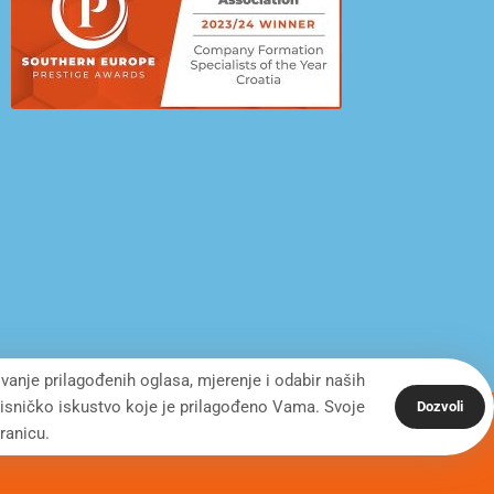
ivanje prilagođenih oglasa, mjerenje i odabir naših
orisničko iskustvo koje je prilagođeno Vama. Svoje
Dozvoli
ranicu.
Desing by: ONE.easy
Privacy Policy