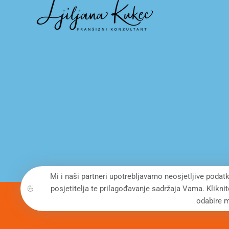
Mi i naši partneri upotrebljavamo neosjetljive podatk
posjetitelja te prilagođavanje sadržaja Vama. Klikni
odabire m
© Copyright 2022. All Rights Reserved - FRANCHISE DEVE