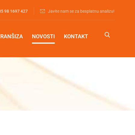
85 98 1697 427‬
Javite nam se za besplatnu analizu!
FRANŠIZA
NOVOSTI
KONTAKT