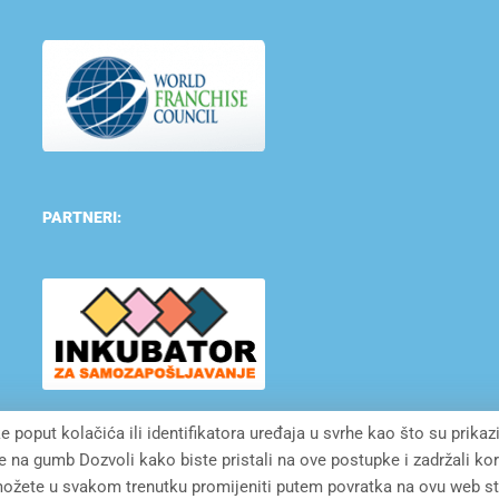
PARTNERI:
e poput kolačića ili identifikatora uređaja u svrhe kao što su prikaz
te na gumb Dozvoli kako biste pristali na ove postupke i zadržali k
ožete u svakom trenutku promijeniti putem povratka na ovu web st
LOPMENT CROATIA