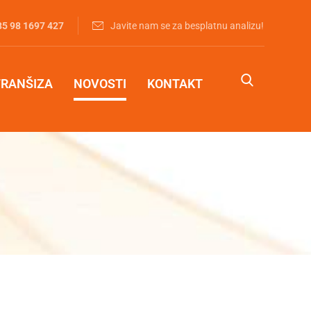
85 98 1697 427‬
Javite nam se za besplatnu analizu!
FRANŠIZA
NOVOSTI
KONTAKT