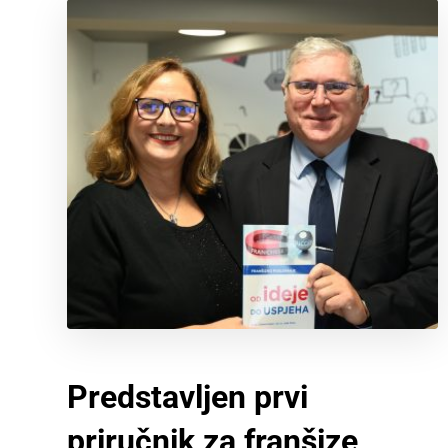
Predstavljen prvi
priručnik za franšize