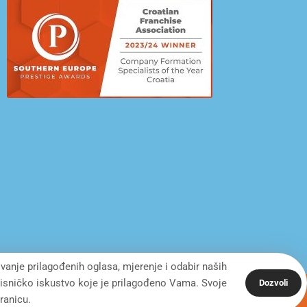
ivanje prilagođenih oglasa, mjerenje i odabir naših
orisničko iskustvo koje je prilagođeno Vama. Svoje
Dozvoli
ranicu.
Desing by: ONE.easy
Privacy Policy