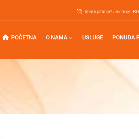
Imate pitanja? Javite se.
‭+3
POČETNA
O NAMA
USLUGE
PONUDA 