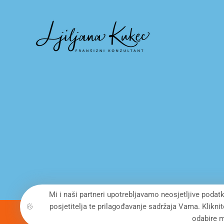
Mi i naši partneri upotrebljavamo neosjetljive podatk
posjetitelja te prilagođavanje sadržaja Vama. Klikni
odabire m
© Copyright 2022. All Rights Reserved - FRANCHISE DEVE