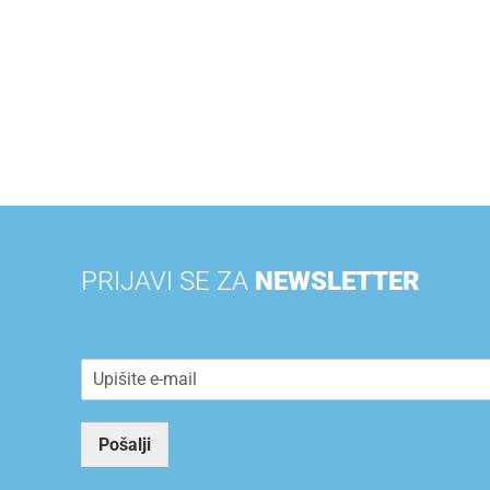
PRIJAVI SE ZA
NEWSLETTER
E
m
a
i
Pošalji
l
*