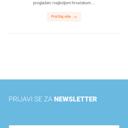
proglašen i najboljom hrvatskom ...
Pročitaj više
PRIJAVI SE ZA
NEWSLETTER
E