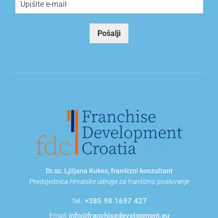
m
a
i
Pošalji
l
*
Dr.sc. Ljiljana Kukec, franšizni konzultant
Predsjednica
Hrvatske udruge za franšizno poslovanje
+385 98 1697 427
Tel.:
info@franchisedevelopment.eu
Email: