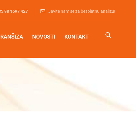
85 98 1697 427‬
Javite nam se za besplatnu analizu!
FRANŠIZA
NOVOSTI
KONTAKT