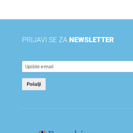
PRIJAVI SE ZA
NEWSLETTER
E
m
a
i
Pošalji
l
*