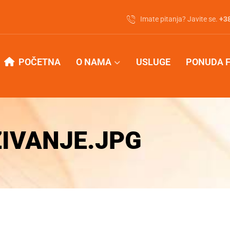
Imate pitanja? Javite se.
‭+3
POČETNA
O NAMA
USLUGE
PONUDA 
IVANJE.JPG