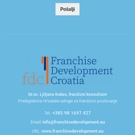
a
i
Pošalji
l
*
Dr.sc. Ljiljana Kukec, franšizni konzultant
Predsjednica
Hrvatske udruge za franšizno poslovanje
+385 98 1697 427
Tel.:
info@franchisedevelopment.eu
Email:
www.franchisedevelopment.eu
URL: