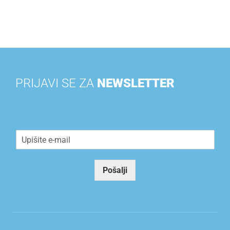
PRIJAVI SE ZA
NEWSLETTER
E
m
a
i
Pošalji
l
*