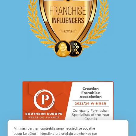
Mi i naši partneri upotrebljavamo neosjetljive podatke
poput kolačića ili identifikatora uređaja u svrhe kao što