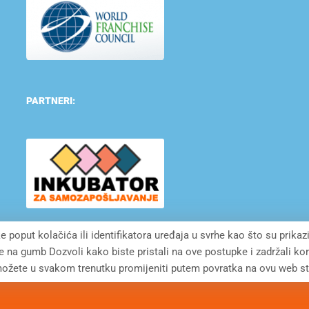
PARTNERI:
e poput kolačića ili identifikatora uređaja u svrhe kao što su prikaz
te na gumb Dozvoli kako biste pristali na ove postupke i zadržali k
ožete u svakom trenutku promijeniti putem povratka na ovu web st
LOPMENT CROATIA