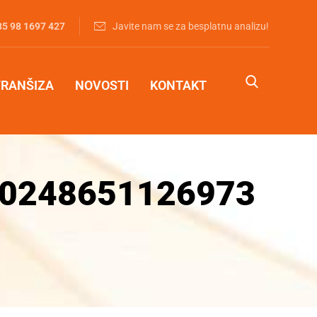
85 98 1697 427‬
Javite nam se za besplatnu analizu!
FRANŠIZA
NOVOSTI
KONTAKT
90248651126973