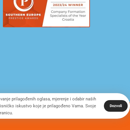
ivanje prilagođenih oglasa, mjerenje i odabir naših
orisničko iskustvo koje je prilagođeno Vama. Svoje
Dozvoli
ranicu.
Desing by: ONE.easy
Privacy Policy