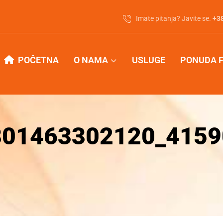
Imate pitanja? Javite se.
‭+3
POČETNA
O NAMA
USLUGE
PONUDA 
301463302120_415