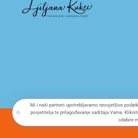
Mi i naši partneri upotrebljavamo neosjetljive podatk
posjetitelja te prilagođavanje sadržaja Vama. Klikni
odabire m
© Copyright 2022. All Rights Reserved - FRANCHISE DEVE