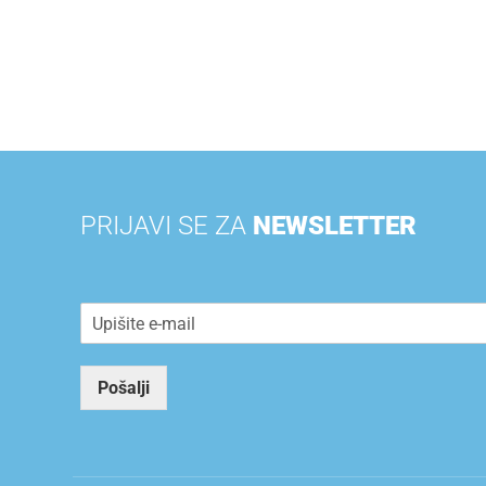
PRIJAVI SE ZA
NEWSLETTER
E
m
a
i
Pošalji
l
*