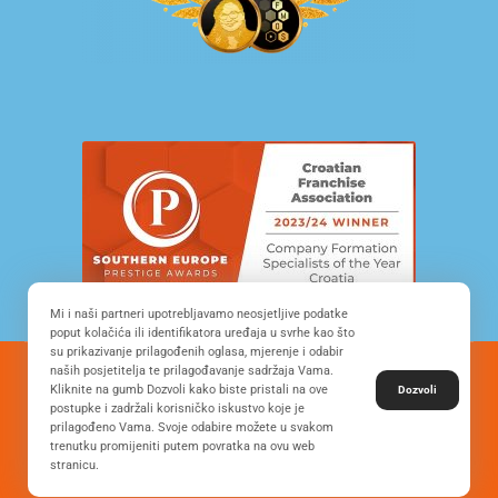
Mi i naši partneri upotrebljavamo neosjetljive podatke
poput kolačića ili identifikatora uređaja u svrhe kao što
su prikazivanje prilagođenih oglasa, mjerenje i odabir
naših posjetitelja te prilagođavanje sadržaja Vama.
© Copyright 2022. All Rights Reserved - FRANCHISE
Kliknite na gumb Dozvoli kako biste pristali na ove
Dozvoli
DEVELOPMENT CROATIA
postupke i zadržali korisničko iskustvo koje je
prilagođeno Vama. Svoje odabire možete u svakom
trenutku promijeniti putem povratka na ovu web
stranicu.
Desing by: ONE.easy
Privacy Policy