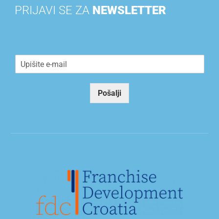
PRIJAVI SE ZA
NEWSLETTER
E
m
a
i
Pošalji
l
*