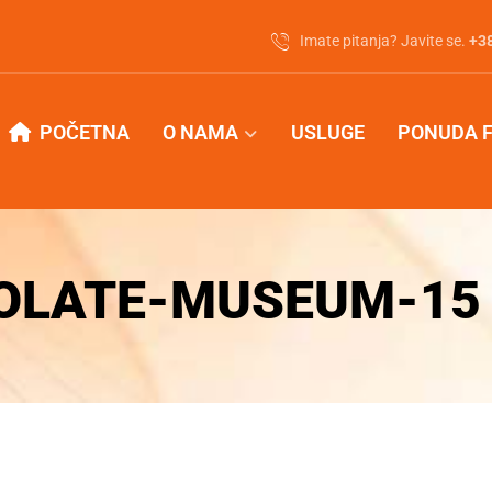
Imate pitanja? Javite se.
‭+3
POČETNA
O NAMA
USLUGE
PONUDA 
OLATE-MUSEUM-15