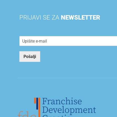
PRIJAVI SE ZA
NEWSLETTER
E
m
a
i
Pošalji
l
*