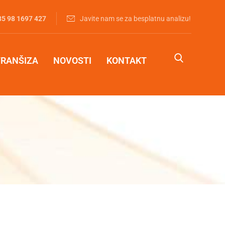
85 98 1697 427‬
Javite nam se za besplatnu analizu!
FRANŠIZA
NOVOSTI
KONTAKT