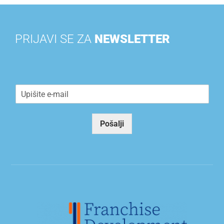
PRIJAVI SE ZA
NEWSLETTER
E
m
a
i
Pošalji
l
*