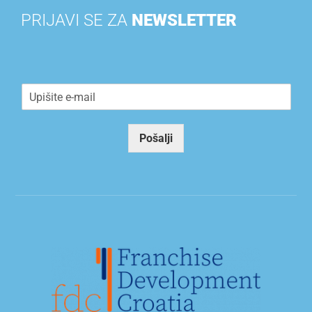
PRIJAVI SE ZA
NEWSLETTER
E
m
a
i
Pošalji
l
*