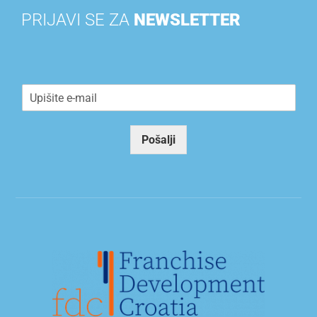
PRIJAVI SE ZA
NEWSLETTER
E
m
a
i
Pošalji
l
*