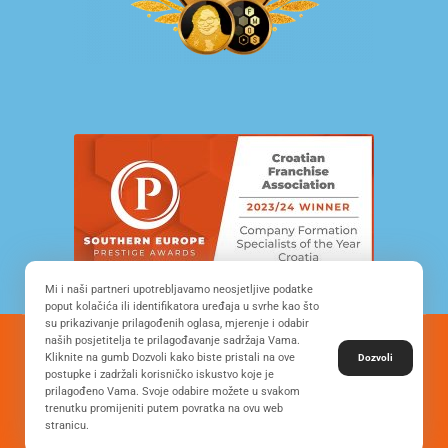
Mi i naši partneri upotrebljavamo neosjetljive podatke
poput kolačića ili identifikatora uređaja u svrhe kao što
su prikazivanje prilagođenih oglasa, mjerenje i odabir
naših posjetitelja te prilagođavanje sadržaja Vama.
© Copyright 2022. All Rights Reserved - FRANCHISE
Kliknite na gumb Dozvoli kako biste pristali na ove
Dozvoli
DEVELOPMENT CROATIA
postupke i zadržali korisničko iskustvo koje je
prilagođeno Vama. Svoje odabire možete u svakom
trenutku promijeniti putem povratka na ovu web
stranicu.
Desing by: ONE.easy
Privacy Policy