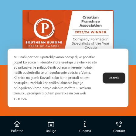
Mi i naši partneri upotrebljavamo neosjetljive podatke
poput kolačića ili identifikatora uređaja u svrhe kao što
su prikazivanje prilagođenih oglasa, mjerenje i odabir
naših posjetitelja te prilagođavanje sadržaja Vama.
© Copyright 2022. All Rights Reserved - FRANCHISE
Kliknite na gumb Dozvoli kako biste pristali na ove
Dozvoli
DEVELOPMENT CROATIA
postupke i zadržali korisničko iskustvo koje je
prilagođeno Vama. Svoje odabire možete u svakom
trenutku promijeniti putem povratka na ovu web
stranicu.
Desing by: ONE.easy
Privacy Policy
Početna
Usluge
O nama
Contact