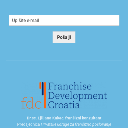
E
m
a
i
Pošalji
l
*
Dr.sc. Ljiljana Kukec, franšizni konzultant
Predsjednica
Hrvatske udruge za franšizno poslovanje