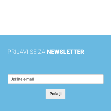
PRIJAVI SE ZA
NEWSLETTER
E
m
a
i
Pošalji
l
*