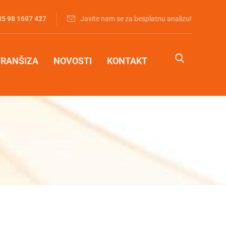
85 98 1697 427‬
Javite nam se za besplatnu analizu!
FRANŠIZA
NOVOSTI
KONTAKT