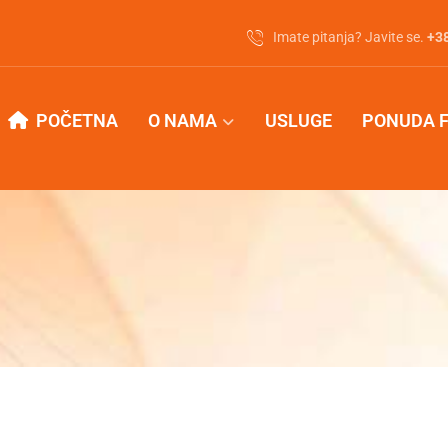
Imate pitanja? Javite se.
‭+3
POČETNA
O NAMA
USLUGE
PONUDA 