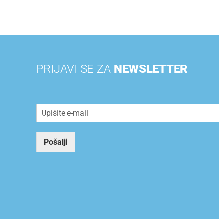
PRIJAVI SE ZA
NEWSLETTER
E
m
a
i
Pošalji
l
*