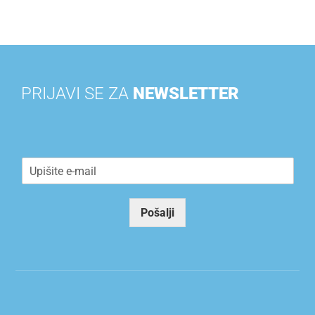
PRIJAVI SE ZA
NEWSLETTER
E
m
a
i
Pošalji
l
*