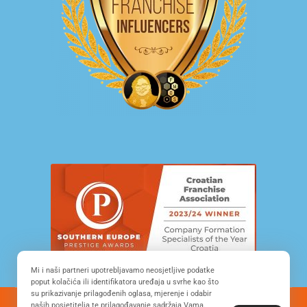
Mi i naši partneri upotrebljavamo neosjetljive podatke
poput kolačića ili identifikatora uređaja u svrhe kao što
su prikazivanje prilagođenih oglasa, mjerenje i odabir
naših posjetitelja te prilagođavanje sadržaja Vama.