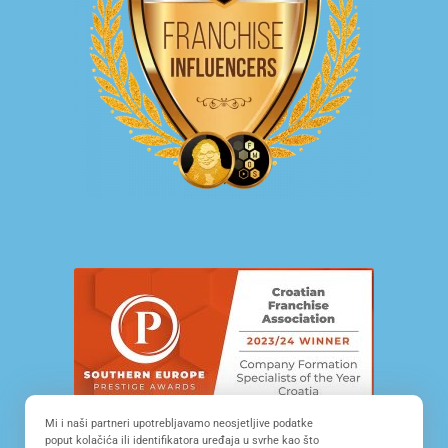
Mi i naši partneri upotrebljavamo neosjetljive podatke
poput kolačića ili identifikatora uređaja u svrhe kao što