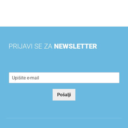
PRIJAVI SE ZA
NEWSLETTER
E
m
a
i
Pošalji
l
*