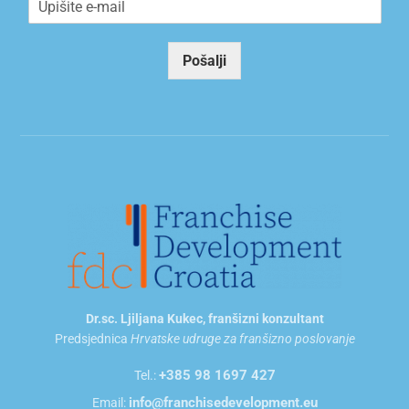
m
a
i
Pošalji
l
*
Dr.sc. Ljiljana Kukec, franšizni konzultant
Predsjednica
Hrvatske udruge za franšizno poslovanje
+385 98 1697 427
Tel.:
info@franchisedevelopment.eu
Email: