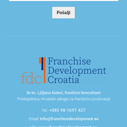
a
i
Pošalji
l
*
Dr.sc. Ljiljana Kukec, franšizni konzultant
Predsjednica
Hrvatske udruge za franšizno poslovanje
+385 98 1697 427
Tel.:
info@franchisedevelopment.eu
Email: