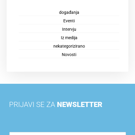
događanja
Eventi
Intervju
Iz medija
nekategorizirano
Novosti
PRIJAVI SE ZA
NEWSLETTER
E