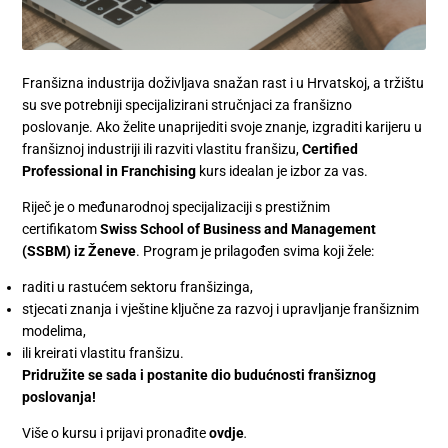
Franšizna industrija doživljava snažan rast i u Hrvatskoj, a tržištu
su sve potrebniji specijalizirani stručnjaci za franšizno
poslovanje. Ako želite unaprijediti svoje znanje, izgraditi karijeru u
franšiznoj industriji ili razviti vlastitu franšizu,
Certified
Professional in Franchising
kurs idealan je izbor za vas.
Riječ je o međunarodnoj specijalizaciji s prestižnim
certifikatom
Swiss School of Business and Management
(SSBM) iz Ženeve
. Program je prilagođen svima koji žele:
raditi u rastućem sektoru franšizinga,
stjecati znanja i vještine ključne za razvoj i upravljanje franšiznim
modelima,
ili kreirati vlastitu franšizu.
Pridružite se sada i postanite dio budućnosti franšiznog
poslovanja!
Više o kursu i prijavi pronađite
ovdje
.