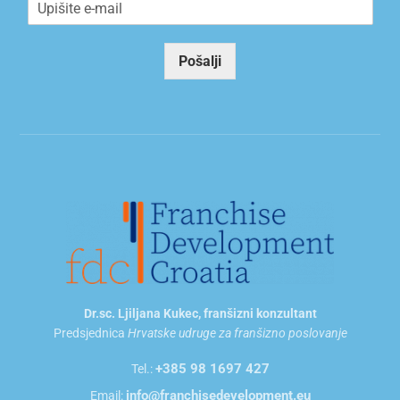
m
a
i
Pošalji
l
*
Dr.sc. Ljiljana Kukec, franšizni konzultant
Predsjednica
Hrvatske udruge za franšizno poslovanje
+385 98 1697 427
Tel.:
info@franchisedevelopment.eu
Email: