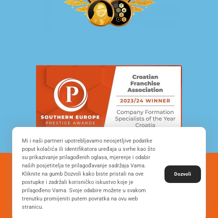
Mi i naši partneri upotrebljavamo neosjetljive podatke
poput kolačića ili identifikatora uređaja u svrhe kao što
su prikazivanje prilagođenih oglasa, mjerenje i odabir
naših posjetitelja te prilagođavanje sadržaja Vama.
© Copyright 2022. All Rights Reserved - FRANCHISE
Kliknite na gumb Dozvoli kako biste pristali na ove
Dozvoli
DEVELOPMENT CROATIA
postupke i zadržali korisničko iskustvo koje je
prilagođeno Vama. Svoje odabire možete u svakom
trenutku promijeniti putem povratka na ovu web
stranicu.
Desing by: ONE.easy
Privacy Policy