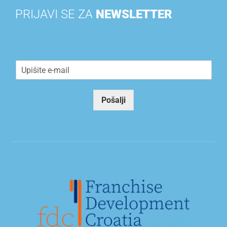
PRIJAVI SE ZA
NEWSLETTER
E
m
a
i
Pošalji
l
*