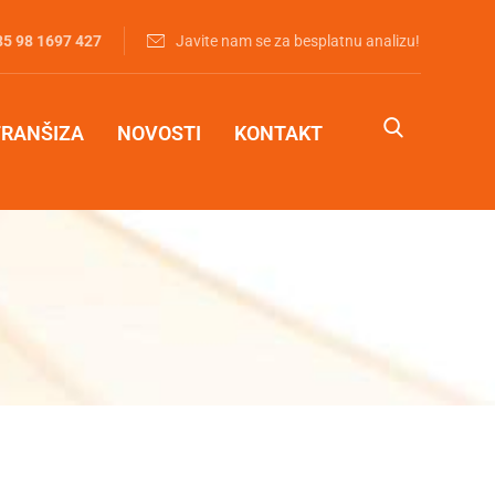
85 98 1697 427‬
Javite nam se za besplatnu analizu!
FRANŠIZA
NOVOSTI
KONTAKT