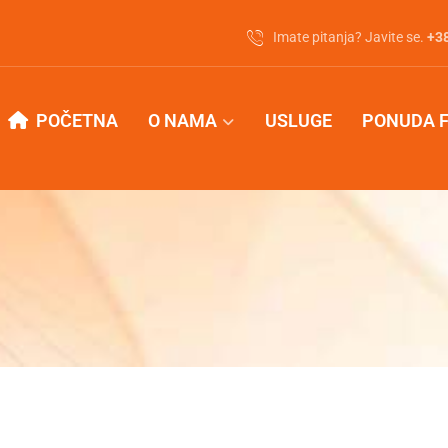
Imate pitanja? Javite se.
‭+3
POČETNA
O NAMA
USLUGE
PONUDA 