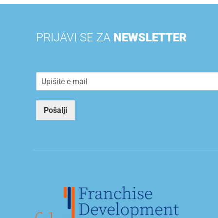
PRIJAVI SE ZA
NEWSLETTER
E
m
a
i
Pošalji
l
*