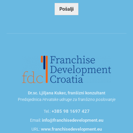
a
i
Pošalji
l
*
Dr.sc. Ljiljana Kukec, franšizni konzultant
Predsjednica
Hrvatske udruge za franšizno poslovanje
+385 98 1697 427
Tel.:
info@franchisedevelopment.eu
Email:
www.franchisedevelopment.eu
URL: