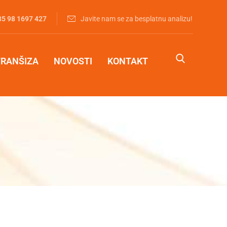
85 98 1697 427‬
Javite nam se za besplatnu analizu!
FRANŠIZA
NOVOSTI
KONTAKT