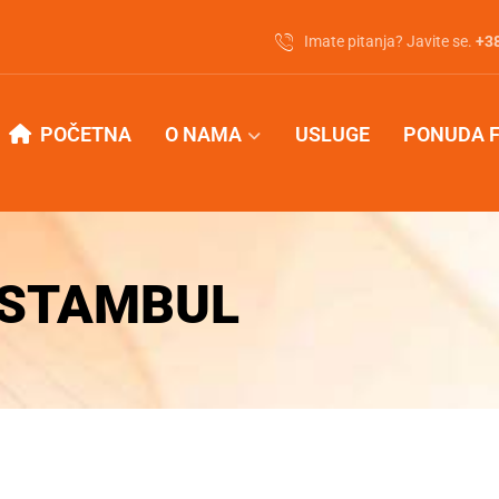
Imate pitanja? Javite se.
‭+3
POČETNA
O NAMA
USLUGE
PONUDA 
ISTAMBUL