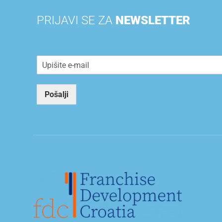
PRIJAVI SE ZA
NEWSLETTER
E
m
a
i
Pošalji
l
*