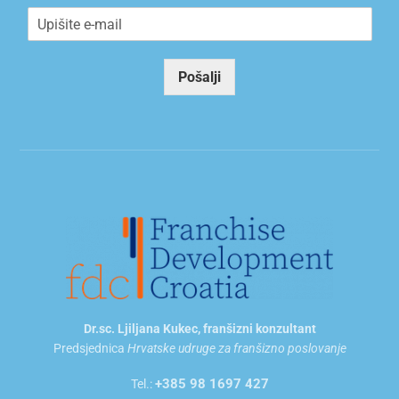
E
m
a
i
Pošalji
l
*
Dr.sc. Ljiljana Kukec, franšizni konzultant
Predsjednica
Hrvatske udruge za franšizno poslovanje
+385 98 1697 427
Tel.: