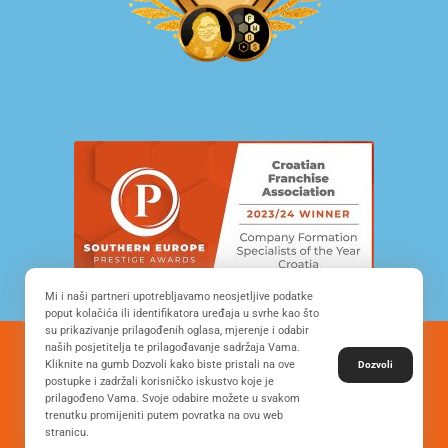
Mi i naši partneri upotrebljavamo neosjetljive podatke
poput kolačića ili identifikatora uređaja u svrhe kao što
su prikazivanje prilagođenih oglasa, mjerenje i odabir
naših posjetitelja te prilagođavanje sadržaja Vama.
© Copyright 2022. All Rights Reserved - FRANCHISE
Kliknite na gumb Dozvoli kako biste pristali na ove
Dozvoli
DEVELOPMENT CROATIA
postupke i zadržali korisničko iskustvo koje je
prilagođeno Vama. Svoje odabire možete u svakom
trenutku promijeniti putem povratka na ovu web
stranicu.
Desing by: ONE.easy
Privacy Policy