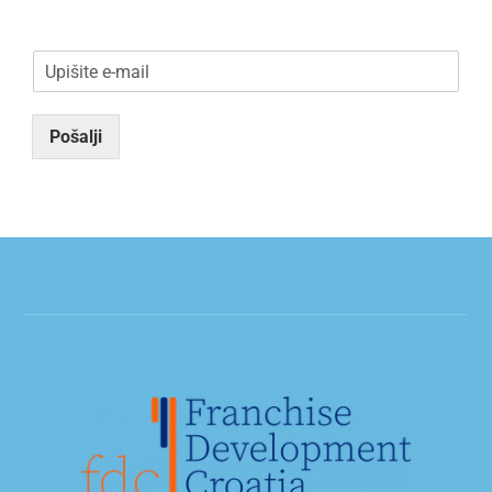
E
m
a
i
Pošalji
l
*